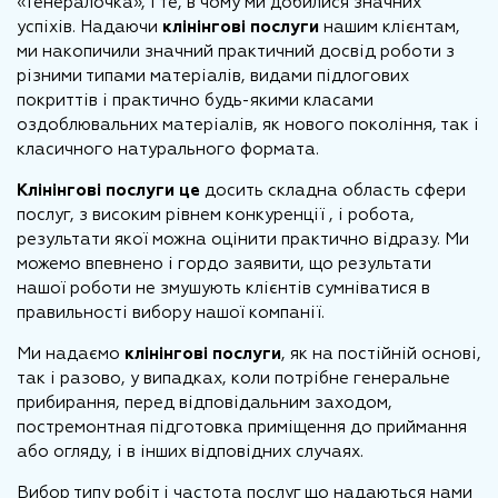
«Генералочка», і те, в чому ми добилися значних
успіхів. Надаючи
клінінгові послуги
нашим клієнтам,
ми накопичили значний практичний досвід роботи з
різними типами матеріалів, видами підлогових
покриттів і практично будь-якими класами
оздоблювальних матеріалів, як нового покоління, так і
класичного натурального формата.
Клінінгові послуги це
досить складна область сфери
послуг, з високим рівнем конкуренції , і робота,
результати якої можна оцінити практично відразу. Ми
можемо впевнено і гордо заявити, що результати
нашої роботи не змушують клієнтів сумніватися в
правильності вибору нашої компанії.
Ми надаємо
клінінгові послуги
, як на постійній основі,
так і разово, у випадках, коли потрібне генеральне
прибирання, перед відповідальним заходом,
постремонтная підготовка приміщення до приймання
або огляду, і в інших відповідних случаях.
Вибор типу робіт і частота послуг що надаються нами