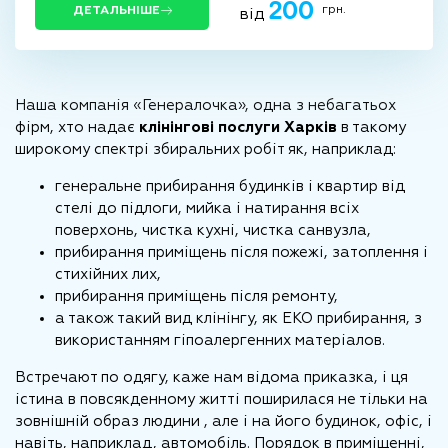
200
грн.
ДЕТАЛЬНІШЕ
від
Наша компанія «Генералочка», одна з небагатьох
фірм, хто надає
клінінгові послуги Харків
в такому
широкому спектрі збиральних робіт як, наприклад:
генеральне прибирання будинків і квартир від
стелі до підлоги, мийка і натирання всіх
поверхонь, чистка кухні, чистка санвузла,
прибирання приміщень після пожежі, затоплення і
стихійних лих,
прибирання приміщень після ремонту,
а також такий вид клінінгу, як ЕКО прибирання, з
використанням гіпоалергенних матеріалов.
Встречают по одягу, каже нам відома приказка, і ця
істина в повсякденному житті поширилася не тільки на
зовнішній образ людини , але і на його будинок, офіс, і
навіть, наприклад, автомобіль. Порядок в приміщенні,