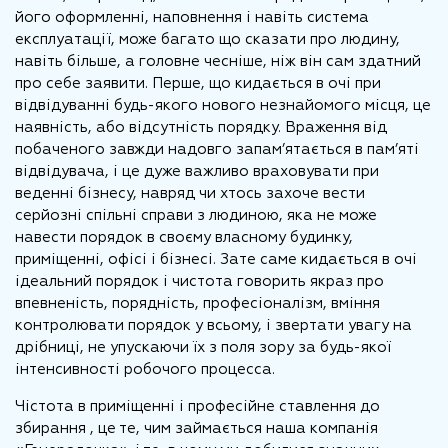
його оформленні, наповнення і навіть система
експлуатації, може багато що сказати про людину,
навіть більше, а головне чесніше, ніж він сам здатний
про себе заявити. Перше, що кидається в очі при
відвідуванні будь-якого нового незнайомого місця, це
наявність, або відсутність порядку. Враження від
побаченого завжди надовго запам’ятається в пам’яті
відвідувача, і це дуже важливо враховувати при
веденні бізнесу, навряд чи хтось захоче вести
серйозні спільні справи з людиною, яка не може
навести порядок в своєму власному будинку,
приміщенні, офісі і бізнесі. Зате саме кидається в очі
ідеальний порядок і чистота говорить якраз про
впевненість, порядність, професіоналізм, вміння
контролювати порядок у всьому, і звертати увагу на
дрібниці, не упускаючи їх з поля зору за будь-якої
інтенсивності робочого процесса.
Чістота в приміщенні і професійне ставлення до
збирання , це те, чим займається наша компанія